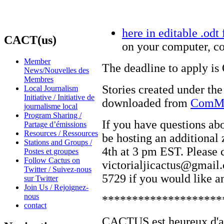
here in editable .odt
CACT(us)
on your computer, co
Member
The deadline to apply is
News/Nouvelles des
Membres
Stories created under the 
Local Journalism
Initiative / Initiative de
downloaded from
ComMe
journalisme local
Program Sharing /
If you have questions abo
Partage d’émissions
Resources / Ressources
be hosting an additiona
Stations and Groups /
4th at 3 pm EST. Please c
Postes et groupes
Follow Cactus on
victorialjicactus@gmail.
Twitter / Suivez-nous
5729 if you would like an
sur Twitter
Join Us / Rejoignez-
nous
********************
contact
CACTUS est heureux d'a