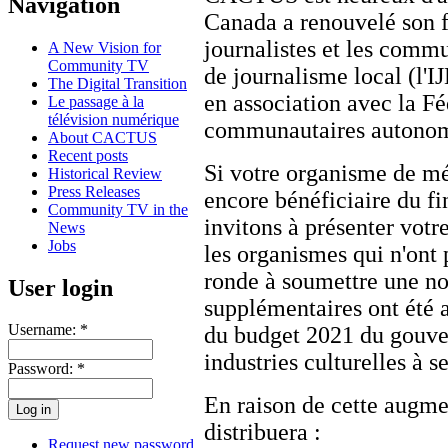
Navigation
Canada a renouvelé son f
journalistes et les commu
A New Vision for
Community TV
de journalisme local (l'I
The Digital Transition
en association avec la Fé
Le passage à la
télévision numérique
communautaires autonome
About CACTUS
Recent posts
Si votre organisme de m
Historical Review
Press Releases
encore bénéficiaire du f
Community TV in the
invitons à présenter vot
News
Jobs
les organismes qui n'ont p
ronde à soumettre une no
User login
supplémentaires ont été 
Username:
*
du budget 2021 du gouver
industries culturelles à
Password:
*
En raison de cette aug
distribuera :
Request new password